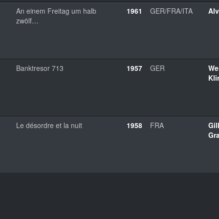
An einem Freitag um halb
1961
GER/FRA/ITA
Alv
zwölf…
Banktresor 713
1957
GER
We
Kli
Le désordre et la nuit
1958
FRA
Gil
Gr