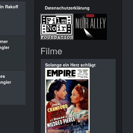
in Rakoff
Datenschutzerklärung
rner
ngler
Filme
Solange ein Herz schlägt
les
angier