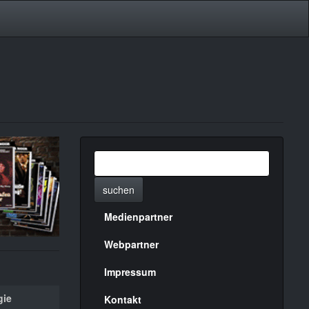
suchen
Medienpartner
Menülinks
rechte
Webpartner
Seite
Impressum
gie
Kontakt