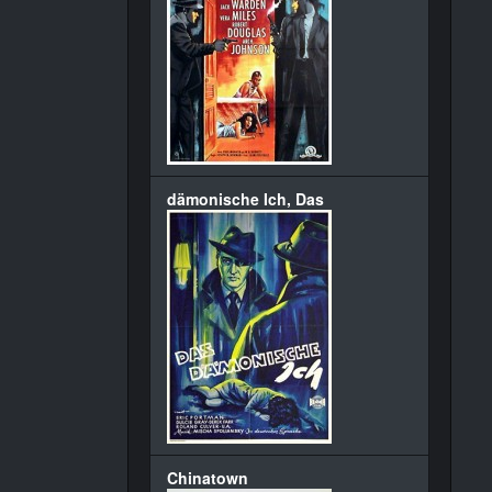
dämonische Ich, Das
Chinatown