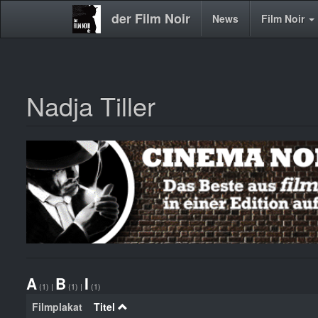
der Film Noir
Main
News
Film Noir
navigation
Nadja Tiller
Direkt
zum
Inhalt
A
B
I
(1)
|
(1)
|
(1)
Filmplakat
Titel