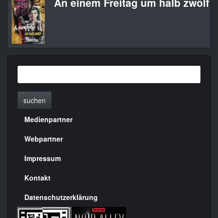
An einem Freitag um halb zwölf
suchen
Medienpartner
Menülinks
rechte
Webpartner
Seite
Impressum
Kontakt
Datenschutzerklärung