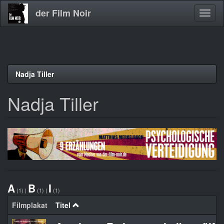
der Film Noir
Navig
aktivi
Direkt
Nadja Tiller
zum
Inhalt
Nadja Tiller
A
B
I
(1)
|
(1)
|
(1)
Filmplakat
Titel