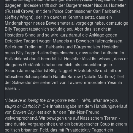
dagegen. Indessen trifft sich der Bürgermeister Nicolas Hostetler
(Russell Crowe) mit dem Police Commissioner Carl Fairbanks
(Jeffrey Wright), der ihn davon in Kenntnis setzt, dass ein
Minderjähriger neues Beweismaterial vorgelegt habe, demzufolge
Billy Taggert tatsächlich schuldig sei. Aber das ist nicht in
Hostetlers Sinne und so wird kurz darauf die Anklage gegen
Detective Taggert wegen Mangels an Beweisen fallengelassen.
Bei einem Treffen mit Fairbanks und Bürgermeister Hostetler
muss Billy Taggert allerdings einsehen, dass seine Laufbahn im
Polizeidienst damit beendet ist. Hostetler lässt ihn wissen, dass er
ein gutes Gedächtnis habe und nicht als undankbar gelte…
Sieben Jahre später ist Billy Taggert Privatdetektiv und mit der
hübschen Schauspielerin Natalie Barrow (Natalie Martinez) liiert,
der Schwester der seinerzeit von Tavarez ermordeten Yesenia
Barea…
“I believe in loving the one you're with.” - “Mm, what are you,
stupid or Catholic?”
Die Inhaltsangabe mit dem Handlungsverlauf
von
Broken City
liest sich für den Film-Noir-Freund
vielversprechend. Wir bewegen uns auf klassischem Terrain -
eine dunkle Vergangenheit und ein betrügerischer Coup in einem
politisch brisanten Feld, das mit Privatdetektiv Taggert ein