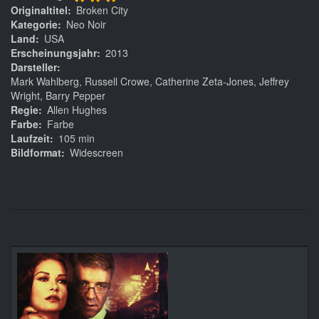
***
Originaltitel
Broken City
Kategorie
Neo Noir
Land
USA
Erscheinungsjahr
2013
Darsteller
Mark Wahlberg, Russell Crowe, Catherine Zeta-Jones, Jeffrey
Wright, Barry Pepper
Regie
Allen Hughes
Farbe
Farbe
Laufzeit
105 min
Bildformat
Widescreen