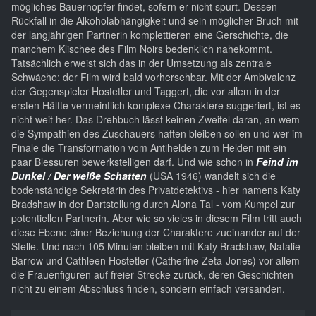
mögliches Bauernopfer findet, sofern er nicht spurt. Dessen
Rückfall in die Alkoholabhängigkeit und sein möglicher Bruch mit
der langjährigen Partnerin komplettieren eine Gerschichte, die
manchem Klischee des Film Noirs bedenklich nahekommt.
Tatsächlich erweist sich das in der Umsetzung als zentrale
Schwäche: der Film wird bald vorhersehbar. Mit der Ambivalenz
der Gegenspieler Hostetler und Taggert, die vor allem in der
ersten Hälfte vermeintlich komplexe Charaktere suggeriert, ist es
nicht weit her. Das Drehbuch lässt keinen Zweifel daran, an wem
die Sympathien des Zuschauers haften bleiben sollen und wer im
Finale die Transformation vom Antihelden zum Helden mit ein
paar Blessuren bewerkstelligen darf. Und wie schon in
Feind im
Dunkel / Der weiße Schatten
(USA 1946) wandelt sich die
bodenständige Sekretärin des Privatdetektivs - hier namens Katy
Bradshaw in der Dartstellung durch Alona Tal - vom Kumpel zur
potentiellen Partnerin. Aber wie so vieles in diesem Film tritt auch
diese Ebene einer Beziehung der Charaktere zueinander auf der
Stelle. Und nach 105 Minuten bleiben mit Katy Bradshaw, Natalie
Barrow und Cathleen Hostetler (Catherine Zeta-Jones) vor allem
die Frauenfiguren auf freier Strecke zurück, deren Geschichten
nicht zu einem Abschluss finden, sondern einfach versanden.