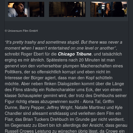
© Universum Film GmbH
“It's pretty trashy and sometimes stupid. But there was never a
moment when I wasn't entertained on one level or another”
,
schreibt Roger Ebert für die
Chicago Tribune
, und tatsächlich
erging es mir ähnlich. Spätestens nach 20 Minuten ist man
genervt von den vorhersehbar plumpen Machenschaften eines
Politikers, der so offensichtlich korrupt und eben nicht im
Interesse der Bürger agiert, dass man den Kopf schütteln
möchte. Aber neben flinken Dialogzeilen kommt über die Länge
des Films ständig ein Rollencharakter ums Eck, der von einem
klasse Schauspieler gemimt wird, der trotz des Drehbuchs seiner
Figur richtig etwas abzugewinnen sucht - Alona Tal, Griffin
Dunne, Barry Pepper, Jeffrey Wright, Natalie Martinez und Kyle
Chandler sind allesamt erstklassig und verleihen dem Film ein
Flair, das Brian Tuckers Drehbuch im Grunde gar nicht verdient.
Im Gegensatz zu Ebert bin ich allerdings der Ansicht, dass genau
Russell Crowes Leistung zu wünschen übrig lässt, da Crowe ein