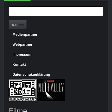
suchen
Medienpartner
Menülinks
rechte
Webpartner
Seite
Impressum
Kontakt
Datenschutzerklärung
Filme