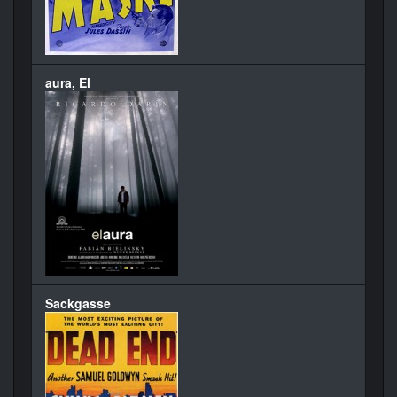
aura, El
Sackgasse