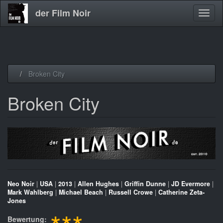
der Film Noir
Navig
aktivi
Direkt
Broken City
zum
Inhalt
Broken City
Neo Noir
|
USA
|
2013
|
Allen Hughes
|
Griffin Dunne
|
JD Evermore
|
Mark Wahlberg
|
Michael Beach
|
Russell Crowe
|
Catherine Zeta-
Jones
Bewertung