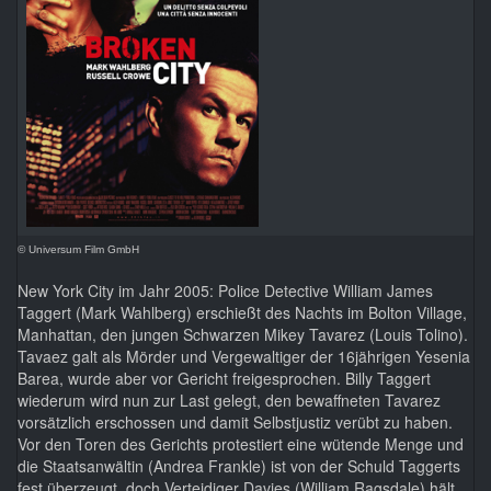
© Universum Film GmbH
New York City im Jahr 2005: Police Detective William James
Taggert (Mark Wahlberg) erschießt des Nachts im Bolton Village,
Manhattan, den jungen Schwarzen Mikey Tavarez (Louis Tolino).
Tavaez galt als Mörder und Vergewaltiger der 16jährigen Yesenia
Barea, wurde aber vor Gericht freigesprochen. Billy Taggert
wiederum wird nun zur Last gelegt, den bewaffneten Tavarez
vorsätzlich erschossen und damit Selbstjustiz verübt zu haben.
Vor den Toren des Gerichts protestiert eine wütende Menge und
die Staatsanwältin (Andrea Frankle) ist von der Schuld Taggerts
fest überzeugt, doch Verteidiger Davies (William Ragsdale) hält