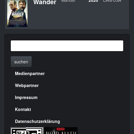
Wander
Wander
2020
CAN/USA
A
suchen
Medienpartner
Menülinks
rechte
Webpartner
Seite
Impressum
Kontakt
Datenschutzerklärung