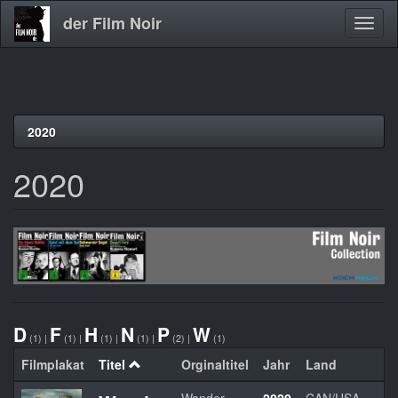
der Film Noir
Navig
aktivi
Direkt
2020
zum
Inhalt
2020
D
F
H
N
P
W
(1)
|
(1)
|
(1)
|
(1)
|
(2)
|
(1)
Filmplakat
Titel
Orginaltitel
Jahr
Land
R