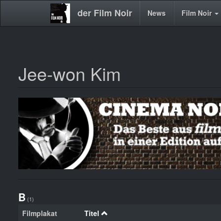
der Film Noir
Main
News
Film Noir
navigation
Jee-won Kim
Direkt
zum
Inhalt
B
(1)
Filmplakat
Titel