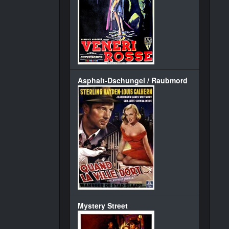
Asphalt-Dschungel / Raubmord
Mystery Street