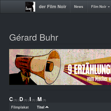
der Film Noir
Main
News
Film Noir
navigation
Gérard Buhr
Direkt
zum
Inhalt
C
D
I
M
(1)
|
(1)
|
(1)
|
(1)
Filmplakat
Titel