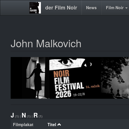
der Film Noir
Main
News
Film Noir
navigation
John Malkovich
Direkt
zum
Inhalt
J
N
R
(1)
|
(1)
|
(1)
Filmplakat
Titel