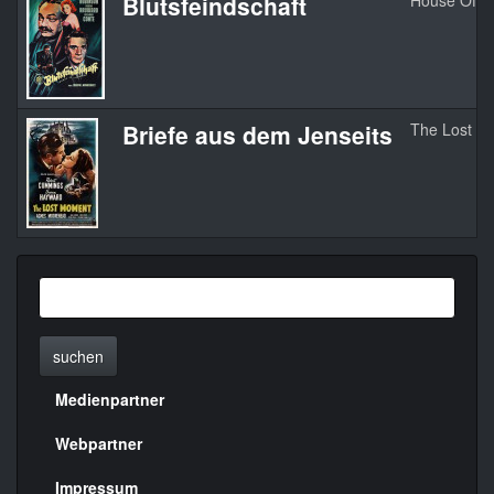
Blutsfeindschaft
House Of S
Briefe aus dem Jenseits
The Lost M
suchen
Medienpartner
Menülinks
rechte
Webpartner
Seite
Impressum