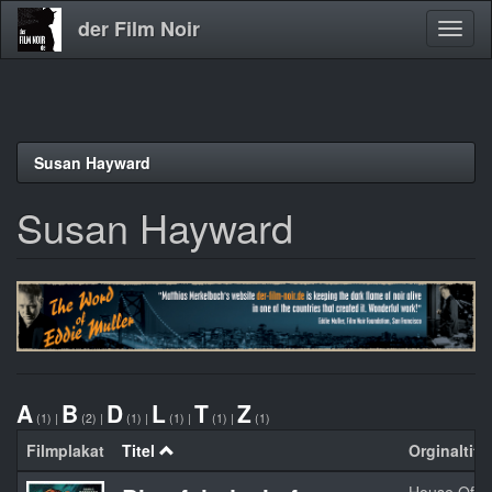
der Film Noir
Navig
aktivi
Direkt
Susan Hayward
zum
Inhalt
Susan Hayward
A
B
D
L
T
Z
(1)
|
(2)
|
(1)
|
(1)
|
(1)
|
(1)
Filmplakat
Titel
Orginaltitel