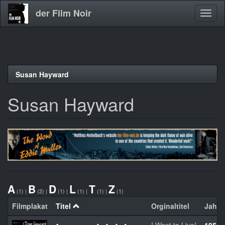
der Film Noir
Navig
aktivi
Direkt
Susan Hayward
zum
Inhalt
Susan Hayward
A
B
D
L
T
Z
(1)
|
(2)
|
(1)
|
(1)
|
(1)
|
(1)
Filmplakat
Titel
Orginaltitel
Jahr