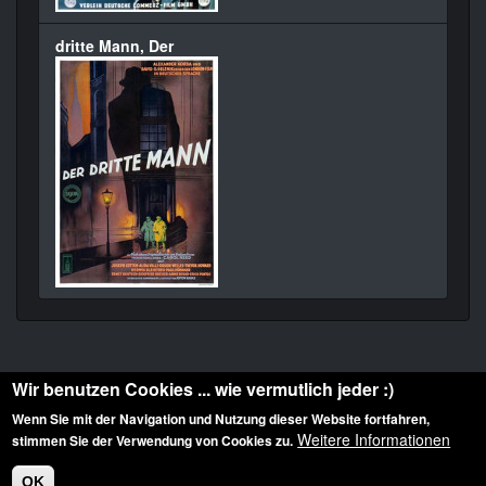
dritte Mann, Der
Wir benutzen Cookies ... wie vermutlich jeder :)
Wenn Sie mit der Navigation und Nutzung dieser Website fortfahren,
Weitere Informationen
stimmen Sie der Verwendung von Cookies zu.
Diese Website ist urheberrechtlich geschützt: © 2010-2026 der Film Noir de. Alle
Rechte vorbehalten.
OK