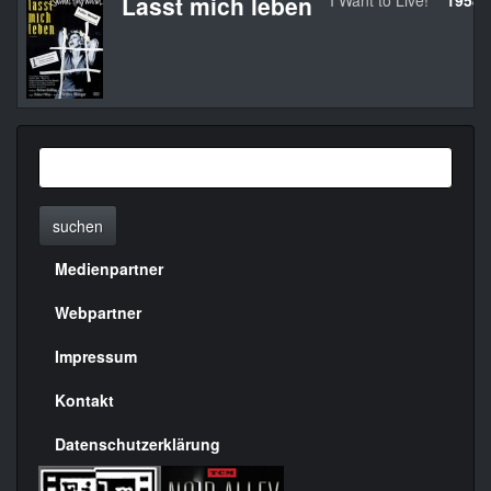
Lasst mich leben
I Want to Live!
1958
suchen
Medienpartner
Menülinks
rechte
Webpartner
Seite
Impressum
Kontakt
Datenschutzerklärung