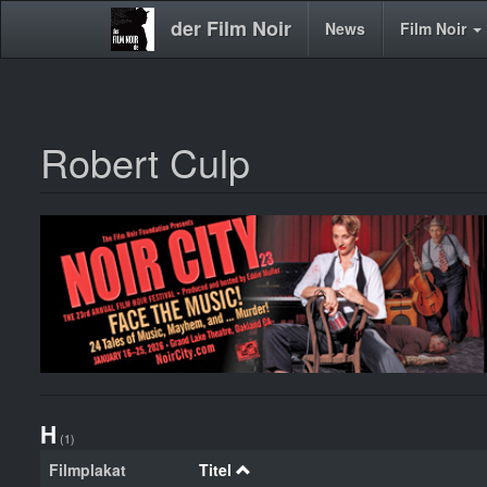
der Film Noir
Main
News
Film Noir
navigation
Robert Culp
Direkt
zum
Inhalt
H
(1)
Filmplakat
Titel