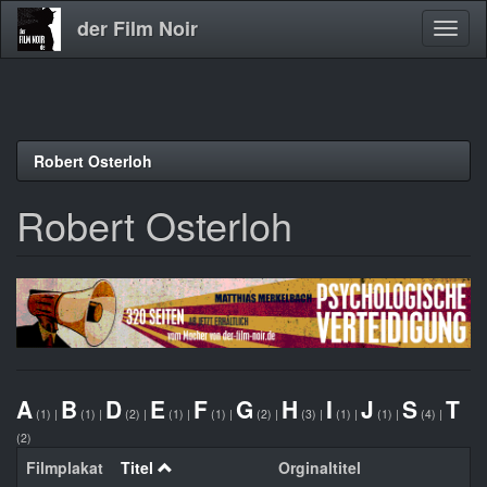
der Film Noir
Navig
aktivi
Direkt
Robert Osterloh
zum
Inhalt
Robert Osterloh
A
B
D
E
F
G
H
I
J
S
T
(1)
|
(1)
|
(2)
|
(1)
|
(1)
|
(2)
|
(3)
|
(1)
|
(1)
|
(4)
|
(2)
Filmplakat
Titel
Orginaltitel