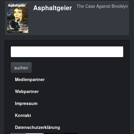
Asphaltgeier
The Case Against Brooklyn
suchen
Medienpartner
Menülinks
rechte
Webpartner
Seite
Impressum
Kontakt
Datenschutzerklärung