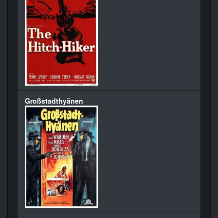
Großstadthyänen