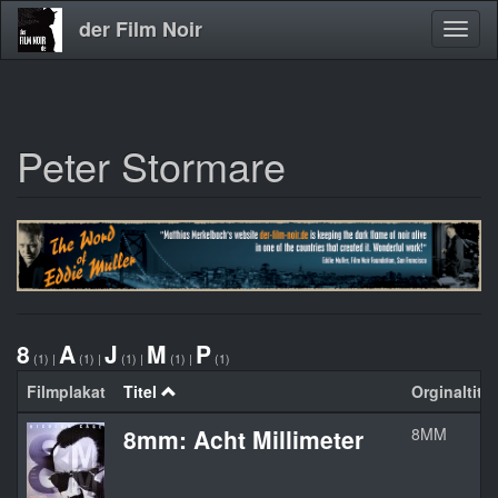
der Film Noir
Navig
aktivi
Peter Stormare
Direkt
zum
Inhalt
8
A
J
M
P
(1)
|
(1)
|
(1)
|
(1)
|
(1)
Filmplakat
Titel
Orginaltitel
8mm: Acht Millimeter
8MM