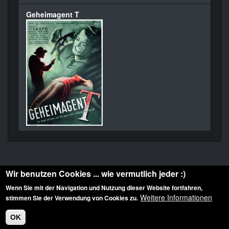
Geheimagent T
Wir benutzen Cookies ... wie vermutlich jeder :)
Wenn Sie mit der Navigation und Nutzung dieser Website fortfahren,
Weitere Informationen
stimmen Sie der Verwendung von Cookies zu.
Diese Website ist urheberrechtlich geschützt: © 2010-2026 der Film Noir de. Alle
Rechte vorbehalten.
OK