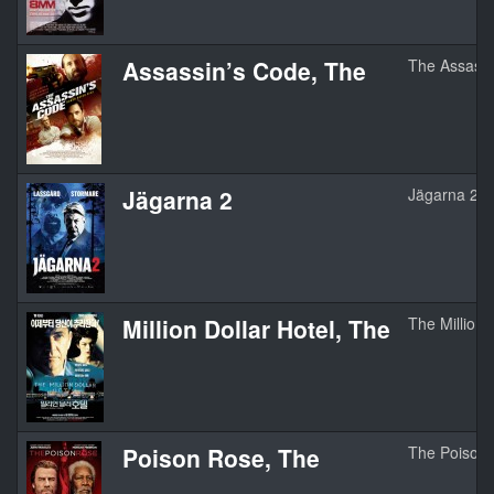
Assassin’s Code, The
The Assassi
Jägarna 2
Jägarna 2
Million Dollar Hotel, The
The Million 
Poison Rose, The
The Poison