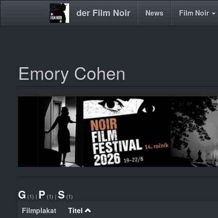
der Film Noir
Main
News
Film Noir
navigation
Emory Cohen
Direkt
zum
Inhalt
G
P
S
(1)
|
(1)
|
(1)
Filmplakat
Titel