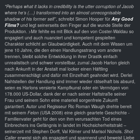
"Perhaps what it lacks in credibility is the utter corruption of Jacob
where he’s (…) transformed into an almost unrecognisable
shadow of his former self”
, schreibt Simon Hooper für
Any Good
Films?
und legt seinerseits den Finger auf die wunde Stelle der
Produktion. >Mir fehlte es mit Blick auf den von Coster-Waldau so
engagiert und auch nuanciert und kompetent gespielten
Charakter schlicht an Glaubwürdigkeit. Auch mit dem Wissen um
jene 10 Jahre, die den einen Handlungsstrang vom andere
trennen, bleibt solche Entwicklung in ihrer Drastik einfach
unrealistisch und schwer vorstellbar, zumal Jacob Harlon gleich
nach Ankunft in der Anstalt mal locker einen Häftling
zusammenschlägt und dafür mit Einzelhaft geahndet wird. Derlei
Nahtstellen der Handlung sind immer wieder rätselhaft bis absurd,
seien es Harlons versierte Kampfkunst oder ein Vermögen von
178.000 US-Dollar, dank der er nach seiner Haftstraße seiner
Frau und seinem Sohn eine materiell sorgenfreie Zukunft
garantiert. Autor und Regisseur Ric Roman Waugh drehte bereit
mit seinem
Felon
(USA 2008) eine gleich geartete Geschichte -
Familienvater geht für den von ihm verursachten Tod eines
Einbrechers ins Gefängnis in landet im Hochsicherheitstrakt –
seinerzeit mit Stephen Dorff, Val Kilmer und Marisol Nichols.
Shot
Caller
erweist sich als engagiert und spannend und beweist Liebe