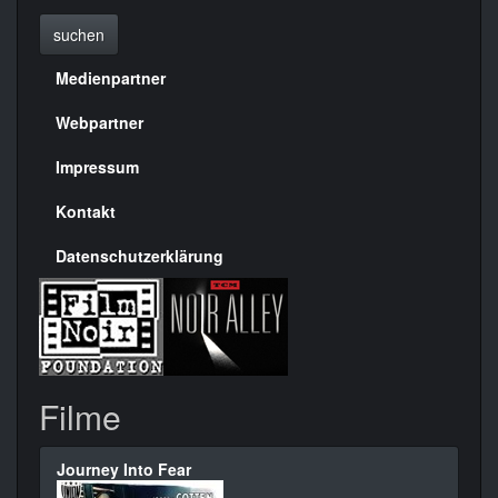
suchen
Medienpartner
Menülinks
rechte
Webpartner
Seite
Impressum
Kontakt
Datenschutzerklärung
Filme
Journey Into Fear