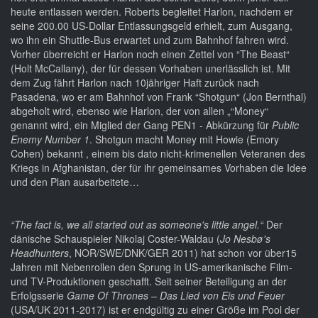
heute entlassen werden. Roberts begleitet Harlon, nachdem er
seine 200.00 US-Dollar Entlassungsgeld erhielt, zum Ausgang,
wo ihn ein Shuttle-Bus erwartet und zum Bahnhof fahren wird.
Vorher überreicht er Harlon noch einen Zettel von “The Beast“
(Holt McCallany), der für dessen Vorhaben unerlässlich ist. Mit
dem Zug fährt Harlon nach 10jähriger Haft zurück nach
Pasadena, wo er am Bahnhof von Frank “Shotgun“ (Jon Bernthal)
abgeholt wird, ebenso wie Harlon, der von allen „“Money“
genannt wird, ein Miglied der Gang PEN1 - Abkürzung für
Public
Enemy Number 1
. Shotgun macht Money mit Howie (Emory
Cohen) bekannt , einem bis dato nicht-krimenellen Veteranen des
Kriegs in Afghanistan, der für ihr gemeinsames Vorhaben die Idee
und den Plan ausarbeitete…
“The fact is, we all started out as someone's little angel.“
Der
dänische Schauspieler Nikolaj Coster-Waldau (
Jo Nesbø's
Headhunters
, NOR/SWE/DNK/GER 2011) hat schon vor über15
Jahren mit Nebenrollen den Sprung in US-amerikanische Film-
und TV-Produktionen geschafft. Seit seiner Beteiligung an der
Erfolgsserie
Game Of Thrones – Das Lied von Eis und Feuer
(USA/UK 2011-2017) ist er endgültig zu einer Größe im Pool der