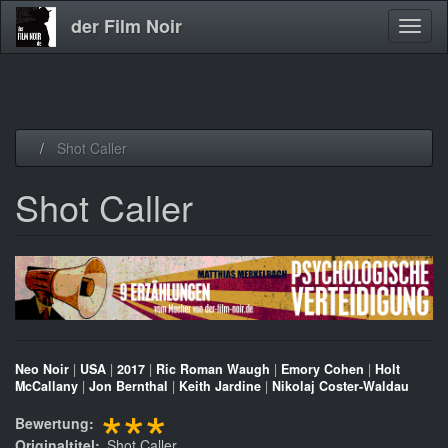
der Film Noir
Navig
aktivi
Direkt
Shot Caller
zum
Inhalt
Shot Caller
Neo Noir
|
USA
|
2017
|
Ric Roman Waugh
|
Emory Cohen
|
Holt
McCallany
|
Jon Bernthal
|
Keith Jardine
|
Nikolaj Coster-Waldau
***
Bewertung
Originaltitel
Shot Caller