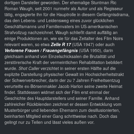
dortigen Darsteller geworden. Der ehemalige Stuntman Ric
Roman Waugh, seit 2001 nurmehr als Autor und als Regisseur
tätig, engagierte ihn für die Hauptrolle in diesem Gefängnisdrama,
das den Lebens- und Leidensweg eines zuvor glücklichen
Geschäftsmanns und Familienvaters im US-amerikanischen
Strafvollzug nachzeichnet. Waugh schließt damit auffällig an
einige Produktionen an, wie sie für das Zeitalter des Film Noirs
relevant waren, so etwa
Zelle R 17
(USA 1947) oder auch
Verlorene Frauen / Frauengefängnis
(USA 1950), darin
gleichsam anhand von Einzelschicksalen die Brutalität und
zerstörerische Kraft der vermeintlichen Rehabilitation bebildert
wurde.
Shot Caller
verzichtet in seiner ersten Hälfte auf die
explizite Darstellung physischer Gewalt im Hochsicherheitstrakt
der Schwerverbrecher, darin der zu 7 Jahren Freiheitsentzug
verurteilte ex-Börsenmakler Jacob Harlon seine zweite Heimat
findet. Stattdessen widmet sich der Film erst einmal der
Geschichte des Hauptdarstellers und seiner Familie. Anhand
zahlreicher Rückblenden zeichnet er dessen Entwicklung vom
Musterbürger und liebenden Ehemann zum desillusionierten,
beinharten Mitglied einer Gang schrittweise nach. Doch das
gelingt nur zu Teilen und lässt vieles außen vor.