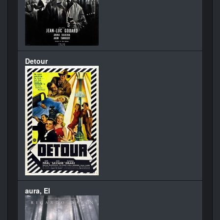
Detour
aura, El