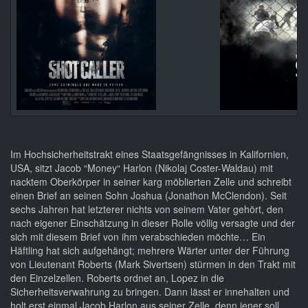
Im Hochsicherheitstrakt eines Staatsgefängnisses in Kalifornien,
USA, sitzt Jacob “Money“ Harlon (Nikolaj Coster-Waldau) mit
nacktem Oberkörper in seiner karg möblierten Zelle und schreibt
einen Brief an seinen Sohn Joshua (Jonathon McClendon). Seit
sechs Jahren hat letzterer nichts von seinem Vater gehört, den
nach eigener Einschätzung in dieser Rolle völlig versagte und der
sich mit diesem Brief von ihm verabschieden möchte… Ein
Häftling hat sich aufgehängt; mehrere Wärter unter der Führung
von Lieutenant Roberts (Mark Sivertsen) stürmen in den Trakt mit
den Einzelzellen. Roberts ordnet an, Lopez in die
Sicherheitsverwahrung zu bringen. Dann lässt er innehalten und
holt erst einmal Jacob Harlon aus seiner Zelle, denn jener soll