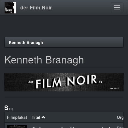
der Film Noir
Navig
aktivi
Direkt
Kenneth Branagh
zum
Inhalt
Kenneth Branagh
S
(1)
Filmplakat
Titel
Orgina