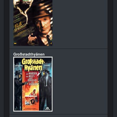
Großstadthyänen