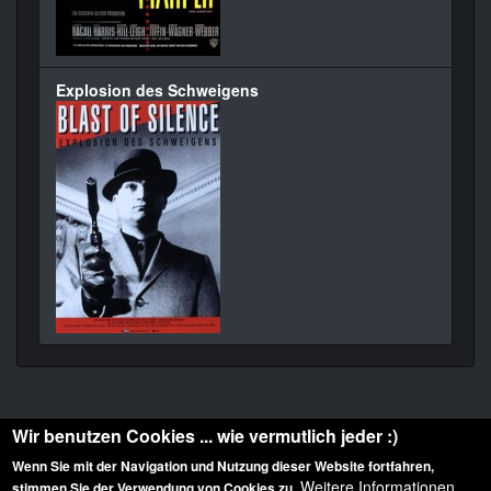
Explosion des Schweigens
Wir benutzen Cookies ... wie vermutlich jeder :)
Wenn Sie mit der Navigation und Nutzung dieser Website fortfahren,
Weitere Informationen
stimmen Sie der Verwendung von Cookies zu.
Diese Website ist urheberrechtlich geschützt: © 2010-2026 der Film Noir de. Alle