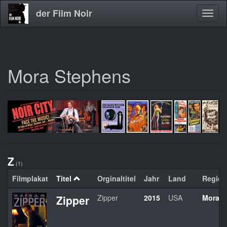
der Film Noir
Navig
aktivi
Mora Stephens
Direkt
zum
Inhalt
Z
(1)
Filmplakat
Titel
Orginaltitel
Jahr
Land
Regie
Zipper
Zipper
2015
USA
Mora S