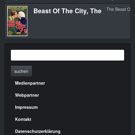
Beast Of The City, The
The Beast Of T
suchen
Medienpartner
Menülinks
rechte
Webpartner
Seite
Impressum
Kontakt
Datenschutzerklärung