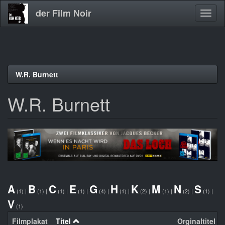
der Film Noir
Navig
aktivi
Direkt
W.R. Burnett
zum
Inhalt
W.R. Burnett
A
B
C
E
G
H
K
M
N
S
(1)
|
(1)
|
(1)
|
(1)
|
(4)
|
(1)
|
(2)
|
(1)
|
(2)
|
(1)
|
V
(1)
Filmplakat
Titel
Orginaltitel