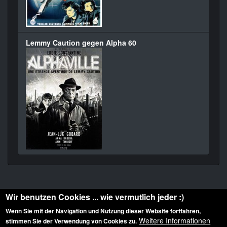
Lemmy Caution gegen Alpha 60
Wir benutzen Cookies ... wie vermutlich jeder :)
Wenn Sie mit der Navigation und Nutzung dieser Website fortfahren,
Weitere Informationen
stimmen Sie der Verwendung von Cookies zu.
Diese Website ist urheberrechtlich geschützt: © 2010-2026 der Film Noir de. Alle