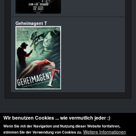
Geheimagent T
Wir benutzen Cookies ... wie vermutlich jeder :)
Wenn Sie mit der Navigation und Nutzung dieser Website fortfahren,
Weitere Informationen
stimmen Sie der Verwendung von Cookies zu.
Diese Website ist urheberrechtlich geschützt: © 2010-2026 der Film Noir de. Alle