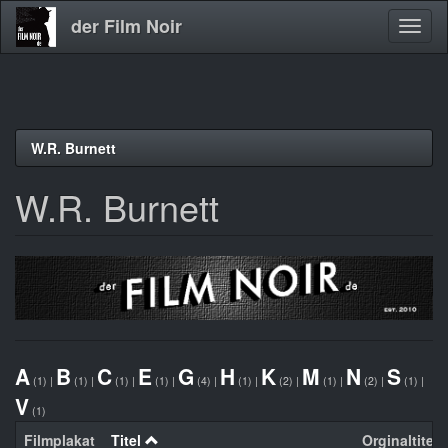
der Film Noir
Navig
aktivi
Direkt
W.R. Burnett
zum
Inhalt
W.R. Burnett
A
B
C
E
G
H
K
M
N
S
(1)
|
(1)
|
(1)
|
(1)
|
(4)
|
(1)
|
(2)
|
(1)
|
(2)
|
(1)
|
V
(1)
Filmplakat
Titel
Orginaltitel