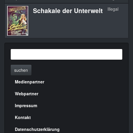
Schakale der Unterwelt
Illegal
suchen
Medienpartner
Menülinks
rechte
Webpartner
Seite
Impressum
Kontakt
Datenschutzerklärung