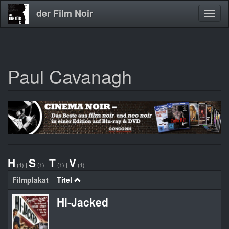
der Film Noir
Navig
aktivi
Paul Cavanagh
Direkt
zum
Inhalt
H
S
T
V
(1)
|
(1)
|
(1)
|
(1)
Filmplakat
Titel
Hi-Jacked