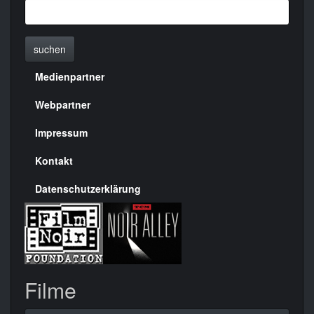
suchen
Medienpartner
Menülinks
rechte
Webpartner
Seite
Impressum
Kontakt
Datenschutzerklärung
Filme