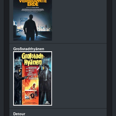
Großstadthyänen
Detour