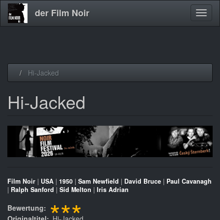
der Film Noir
Navig
aktivi
Direkt
Hi-Jacked
zum
Inhalt
Hi-Jacked
Film Noir
|
USA
|
1950
|
Sam Newfield
|
David Bruce
|
Paul Cavanagh
|
Ralph Sanford
|
Sid Melton
|
Iris Adrian
***
Bewertung
Originaltitel
Hi-Jacked