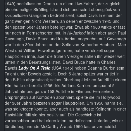
1949) beeinflussten Drama um einen Lkw-Fahrer, der zugleich
ein ehemaliger Sträfling ist und sich und sein Lebensglück von
skrupellosen Gangstern bedroht sieht, spielt Davis in einem der
ganz wenigen Nicht-Western, an denen er zwischen 1945 und
den späten 50er Jahren beteiligt war. Etwa ab 1960 wirkte er fast
nur noch in Fernsehserien mit. In
Hi-Jacked
fallen aber auch Paul
Cavanagh, David Bruce und Iris Adrian angenehm auf. Cavanagh
war in den 30er Jahren an der Seite von Katherine Hepburn, Mae
West und William Powell aufgetreten, hatte vereinzelt sogar
Hauptrollen inne, aber die frühen Vierziger sahen ihn wieder weit
unten in den Besetzungslisten. David Bruce hatte in Charles
Davids
Lady On A Train
(USA 1945) neben Deanna Durbin sein
Talent unter Beweis gestellt. Doch 5 Jahre später war er tief in
den B-Film abgerutscht; seinen überhaupt letzten Auftritt in einem
Film hatte er bereits 1956. Iris Adrians Karriere umspannt 5
Jahrzehnte und ganze 158 Auftritte in Film und Fernsehen.
Ursprünglich auf Komödien abonniert, spielte sie im Hollywood
der 30er Jahre beizeiten sogar Hauptrollen. Um 1950 nahm sie,
was sie kriegen konnte, aber auch als handfeste Kellnerin in einer
Raststätte fällt sie hier positiv auf. Die Geschichte ist
vorhersehbar und hat einen latent patriotischen Unterton, wie er
für die beginnende McCarthy-Ära ab 1950 fast unvermeidlich