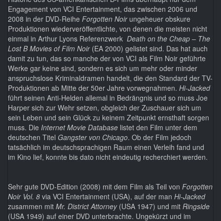
Engagement von VCI Entertainment, das zwischen 2006 und
2008 in der DVD-Reihe
Forgotten Noir
ungeheuer obskure
Produktionen wiederveröffentlichte, von denen die meisten nicht
einmal in Arthur Lyons Referenzwerk
Death on the Cheap – The
Lost B Movies of Film Noir
(EA 2000) gelistet sind. Das hat auch
damit zu tun, das so manche der von VCI als Film Noir geführte
Werke gar keine sind, sondern es sich um mehr oder minder
anspruchslose Kriminaldramen handelt, die den Standard der TV-
Produktionen ab Mitte der 50er Jahre vorwegnahmen.
Hi-Jacked
führt seinen Anti-Helden allemal in Bedrängnis und so muss Joe
Harper sich zur Wehr setzen, obgleich der Zuschauer sich um
sein Leben und sein Glück zu keinem Zeitpunkt ernsthaft sorgen
muss. Die
Internet Movie Database
listet den Film unter dem
deutschen Titel
Gangster von Chicago
. Ob der Film jedoch
tatsächlich im deutschsprachigen Raum einen Verleih fand und
im Kino lief, konnte bis dato nicht eindeutig recherchiert werden.
Sehr gute DVD-Edition (2008) mit dem Film als Teil von
Forgotten
Noir Vol. 8
via VCI Entertainment (USA), auf der man
Hi-Jacked
zusammen mit
Mr. District Attorney
(USA 1947) und mit
Ringside
(USA 1949) auf einer DVD unterbrachte. Ungekürzt und im