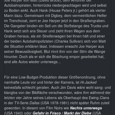
Joe Harper von Matt (David Bruce), dem Anführer der
Autobahnpiraten, hinterrücks niedergeschlagen wird und selbst
zu Boden sinkt. Auch Hank (House Peters jr.) gehört als vierter
Mann dazu. Gemeinsam mit Digbey, dem vermeintlichen Helfer
im Trenchcoat, zerrt er Joe Harper jetzt in den Straßengraben.
Die Gangster binden ein Seil um die Stoßstange des Trucks und
Hank setzt sich ans Steuer und zieht ihren Wagen aus dem
Graben heraus, als ein Streifenwagen bei ihnen hält und einer
der beiden Autobahnpolizisten (Charles Sullivan) sich von Matt
die Situation erklären lässt. Indessen erwacht Joe Harper aus
seiner Bewusstlosigkeit, Blut rinnt ihm von der Stirn die Wange
hinunter. Doch als er sich die Böschung empor gearbeitet hat,
sind alle Autos wieder unterwegs…
Für eine Low-Budget-Produktion dieser Größenordnung, ohne
namhafte Leute vor und hinter der Kamera, ist
Hi-Jacked
keinesfalls schlecht geraten. Auch Jim Davis wäre wohl sang- und
klanglos von der Bildfläche verschwunden, wäre ihm während der
letzten vier Jahre seines Lebens als Oberhaupt des Ewing-Clans
in der TV-Serie
Dallas
(USA 1978-1981) nicht später Ruhm zuteil
geworden. In diesem von Film Noirs wie
Nachts unterwegs
(USA 1940) oder
Gefahr in Frisco / Markt der Diebe
(USA