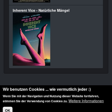
Inherent Vice - Natürliche Mängel
Wir benutzen Cookies ... wie vermutlich jeder :)
Wenn Sie mit der Navigation und Nutzung dieser Website fortfahren,
Weitere Informationen
stimmen Sie der Verwendung von Cookies zu.
Diese Website ist urheberrechtlich geschützt: © 2010-2026 der Film Noir de. Alle
Rechte vorbehalten.
OK