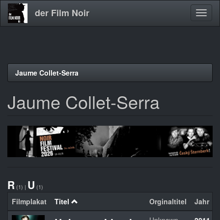
der Film Noir
Navig
aktivi
Direkt
Jaume Collet-Serra
zum
Inhalt
Jaume Collet-Serra
R
U
(1)
|
(1)
Filmplakat
Titel
Orginaltitel
Jahr