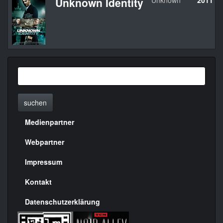
Unknown Identity
Unknown
2011
suchen
Medienpartner
Menülinks
rechte
Webpartner
Seite
Impressum
Kontakt
Datenschutzerklärung