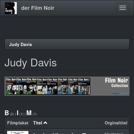
der Film Noir
Navig
aktivi
Direkt
Judy Davis
zum
Inhalt
Judy Davis
B
I
M
(2)
|
(1)
|
(1)
Filmplakat
Titel
Orginaltitel