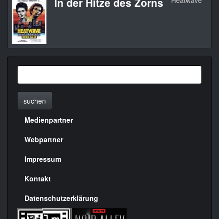
In der Hitze des Zorns
Heatwave
suchen
Medienpartner
Menülinks
rechte
Webpartner
Seite
Impressum
Kontakt
Datenschutzerklärung