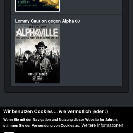
Lemmy Caution gegen Alpha 60
Wir benutzen Cookies ... wie vermutlich jeder :)
Wenn Sie mit der Navigation und Nutzung dieser Website fortfahren,
Weitere Informationen
stimmen Sie der Verwendung von Cookies zu.
Diese Website ist urheberrechtlich geschützt: © 2010-2026 der Film Noir de. Alle
Rechte vorbehalten.