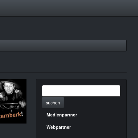
suchen
Medienpartner
Menülinks
rechte
Webpartner