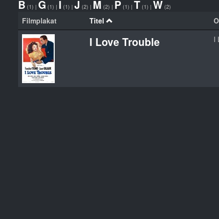
B
G
I
J
M
P
T
W
(1)
|
(1)
|
(1)
|
(2)
|
(2)
|
(1)
|
(1)
|
(2)
Filmplakat
Titel
O
I Love Trouble
I