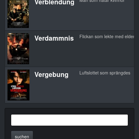
Verblendung
Män som hatar kvinnor
Verdammnis
Flickan som lekte med elden
Vergebung
Luftslottet som sprängdes
suchen