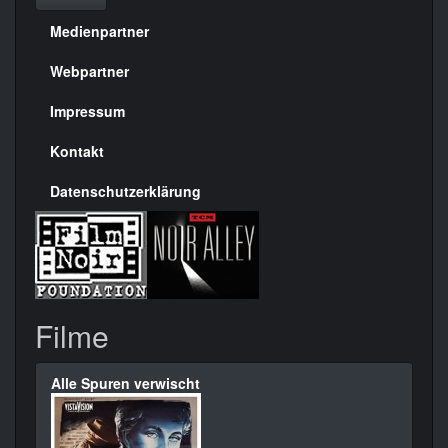
Medienpartner
Menülinks
rechte
Webpartner
Seite
Impressum
Kontakt
Datenschutzerklärung
Filme
Alle Spuren verwischt