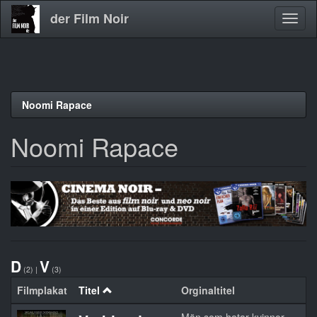
der Film Noir
Navig
aktivi
Direkt
Noomi Rapace
zum
Inhalt
Noomi Rapace
D
V
(2)
|
(3)
Filmplakat
Titel
Orginaltitel