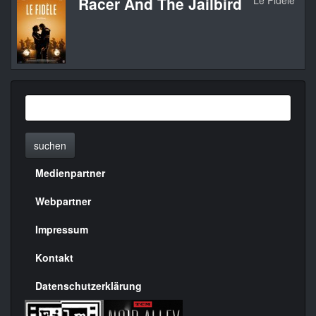
Racer And The Jailbird
Le Fidèle
suchen
Medienpartner
Menülinks
rechte
Webpartner
Seite
Impressum
Kontakt
Datenschutzerklärung