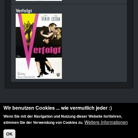
Verfolgt
Wir benutzen Cookies ... wie vermutlich jeder :)
Wenn Sie mit der Navigation und Nutzung dieser Website fortfahren,
Weitere Informationen
stimmen Sie der Verwendung von Cookies zu.
Diese Website ist urheberrechtlich geschützt: © 2010-2026 der Film Noir de. Alle
Rechte vorbehalten.
OK