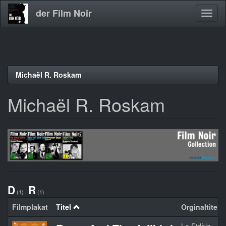
der Film Noir
Navig
aktivi
Direkt
Michaël R. Roskam
zum
Inhalt
Michaël R. Roskam
D
R
(1)
|
(1)
Filmplakat
Titel
Orginaltitel