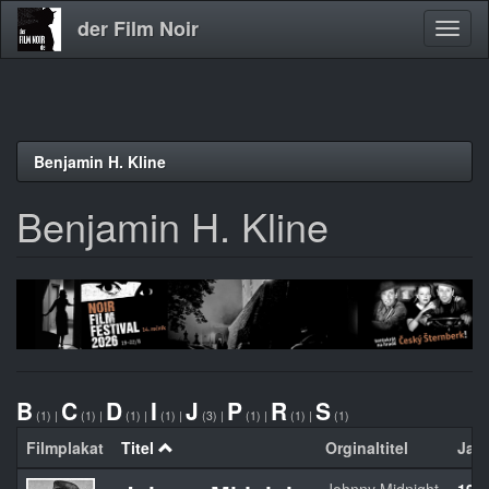
der Film Noir
Navig
aktivi
Direkt
Benjamin H. Kline
zum
Inhalt
Benjamin H. Kline
B
C
D
I
J
P
R
S
(1)
|
(1)
|
(1)
|
(1)
|
(3)
|
(1)
|
(1)
|
(1)
Filmplakat
Titel
Orginaltitel
Jah