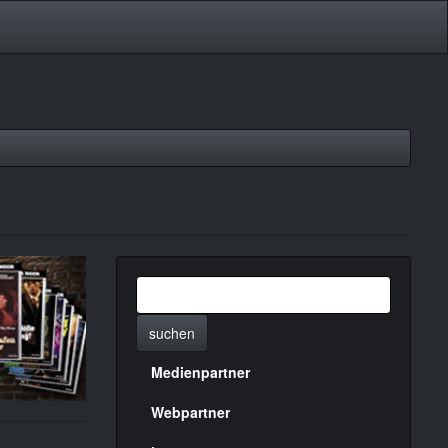
suchen
Medienpartner
Menülinks
rechte
Webpartner