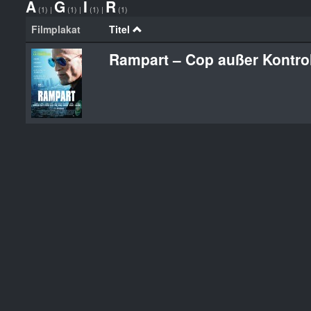
A
G
I
R
(1)
|
(1)
|
(1)
|
(1)
Filmplakat
Titel
Rampart – Cop außer Kontro