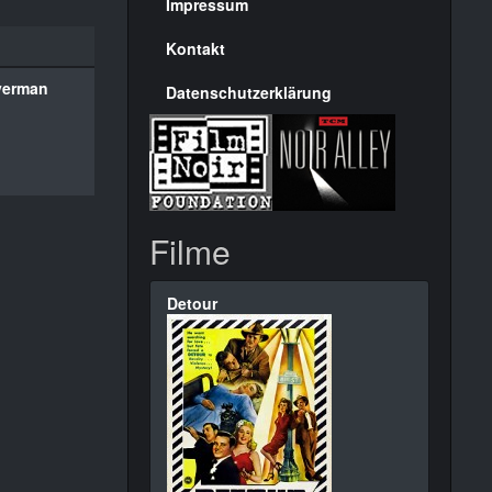
Seite
Impressum
Kontakt
verman
Datenschutzerklärung
Filme
Detour