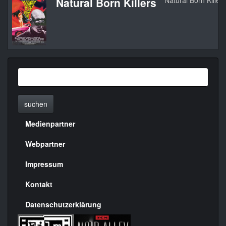
Natural Born Killers
Natural Born Killers
suchen
Medienpartner
Menülinks
rechte
Webpartner
Seite
Impressum
Kontakt
Datenschutzerklärung