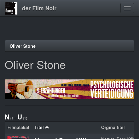
der Film Noir
Navig
aktivi
Direkt
Oliver Stone
zum
Inhalt
Oliver Stone
N
U
(1)
|
(1)
Filmplakat
Titel
Orginaltitel