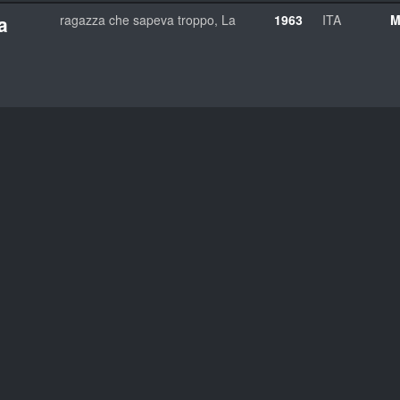
a
ragazza che sapeva troppo, La
1963
ITA
M