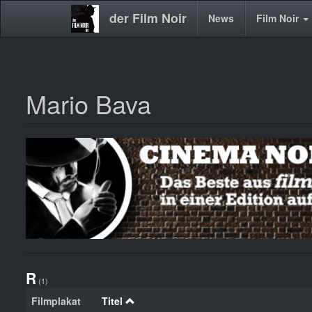
der Film Noir
Main
News
Film Noir
navigation
Mario Bava
Direkt
zum
Inhalt
R
(1)
Filmplakat
Titel