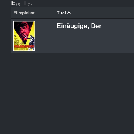
E
T
(1)
|
(1)
Filmplakat
Titel
Einäugige, Der