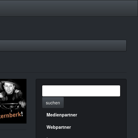
suchen
Medienpartner
Menülinks
rechte
Webpartner