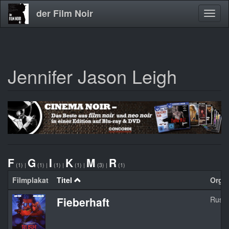
der Film Noir
Navig
aktivi
Jennifer Jason Leigh
Direkt
zum
Inhalt
F
G
I
K
M
R
(1)
|
(1)
|
(1)
|
(1)
|
(3)
|
(1)
Filmplakat
Titel
Orgin
Fieberhaft
Rush