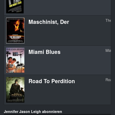
Maschinist, Der
The M
Miami Blues
Miami
Road To Perdition
Road 
Jennifer Jason Leigh abonnieren