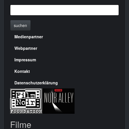
suchen
Medienpartner
Menülinks
rechte
Webpartner
Seite
Impressum
Kontakt
Datenschutzerklärung
Filme