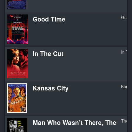
Good Time
Good
In The Cut
In Th
Kansas City
Kansa
Man Who Wasn’t There, The
The M