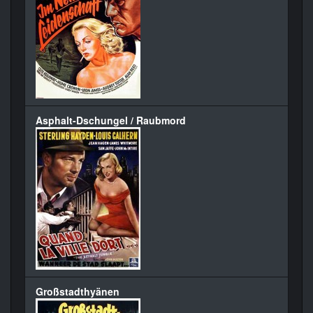
Asphalt-Dschungel / Raubmord
Großstadthyänen