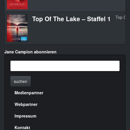
Top Of The Lake – Staffel 1
Top Of
Jane Campion abonnieren
suchen
Medienpartner
Menülinks
rechte
Webpartner
Seite
Impressum
Kontakt