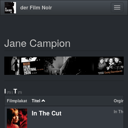
der Film Noir
Navig
aktivi
Jane Campion
Direkt
zum
Inhalt
I
T
(1)
|
(1)
Filmplakat
Titel
Orginal
In The Cut
In The 