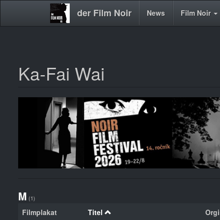
der Film Noir
Main
News
Film Noir
navigation
Ka-Fai Wai
Direkt
zum
Inhalt
M
(1)
Filmplakat
Titel
Orgi