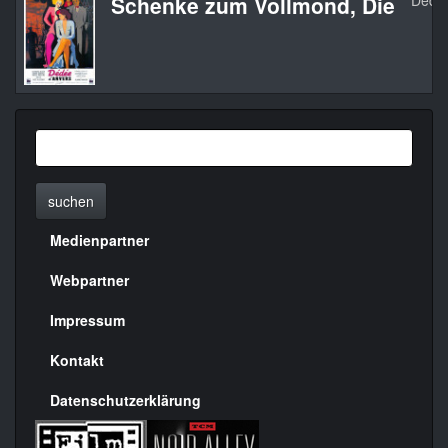
Schenke zum Vollmond, Die
Dédée
suchen
Medienpartner
Menülinks
rechte
Webpartner
Seite
Impressum
Kontakt
Datenschutzerklärung