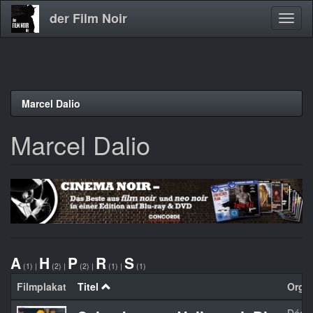
der Film Noir
Navig
aktivi
Direkt
Marcel Dalio
zum
Inhalt
Marcel Dalio
A
H
P
R
S
(1)
|
(2)
|
(2)
|
(1)
|
(1)
Filmplakat
Titel
Orgin