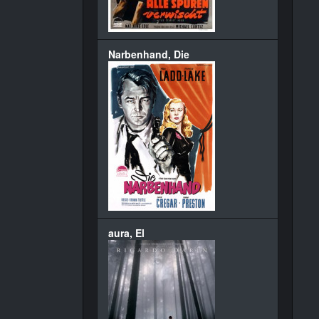
Narbenhand, Die
aura, El