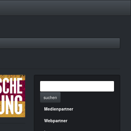
suchen
Medienpartner
Menülinks
rechte
Webpartner