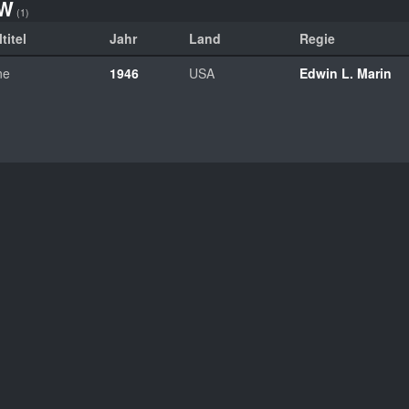
W
(1)
titel
Jahr
Land
Regie
ne
1946
USA
Edwin L. Marin