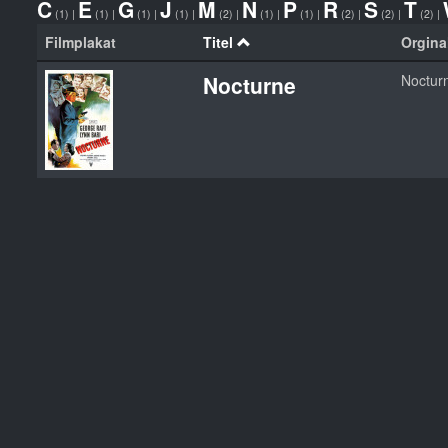
C
E
G
J
M
N
P
R
S
T
(1)
|
(1)
|
(1)
|
(1)
|
(2)
|
(1)
|
(1)
|
(2)
|
(2)
|
(2)
|
Filmplakat
Titel
Orginal
Nocturne
Noctur