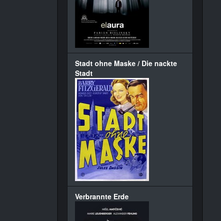
Stadt ohne Maske / Die nackte
Stadt
Verbrannte Erde