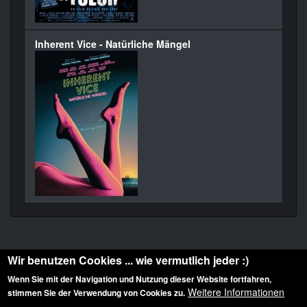
Inherent Vice - Natürliche Mängel
Wir benutzen Cookies ... wie vermutlich jeder :)
Wenn Sie mit der Navigation und Nutzung dieser Website fortfahren,
Weitere Informationen
stimmen Sie der Verwendung von Cookies zu.
Diese Website ist urheberrechtlich geschützt: © 2010-2026 der Film Noir de. Alle