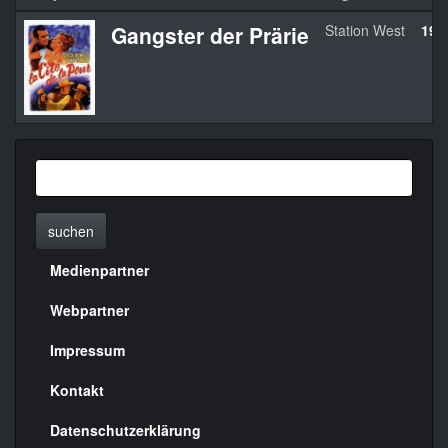
Gangster der Prärie
Station West
194
suchen
Medienpartner
Menülinks
rechte
Webpartner
Seite
Impressum
Kontakt
Datenschutzerklärung