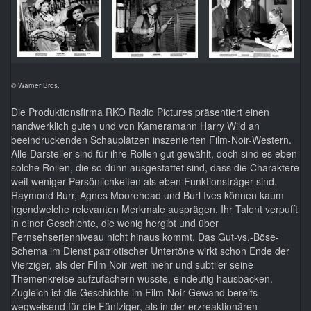
© Warner Bros.
Die Produktionsfirma RKO Radio Pictures präsentiert einen
handwerklich guten und von Kameramann Harry Wild an
beeindruckenden Schauplätzen inszenierten Film-Noir-Western.
Alle Darsteller sind für ihre Rollen gut gewählt, doch sind es eben
solche Rollen, die so dünn ausgestattet sind, dass die Charaktere
weit weniger Persönlichkeiten als eben Funktionsträger sind.
Raymond Burr, Agnes Moorehead und Burl Ives können kaum
irgendwelche relevanten Merkmale ausprägen. Ihr Talent verpufft
in einer Geschichte, die wenig hergibt und über
Fernsehserienniveau nicht hinaus kommt. Das Gut-vs.-Böse-
Schema im Dienst patriotischer Untertöne wirkt schon Ende der
Vierziger, als der Film Noir weit mehr und subtiler seine
Themenkreise aufzufächern wusste, eindeutig hausbacken.
Zugleich ist die Geschichte im Film-Noir-Gewand bereits
wegweisend für die Fünfziger, als in der erzreaktionären