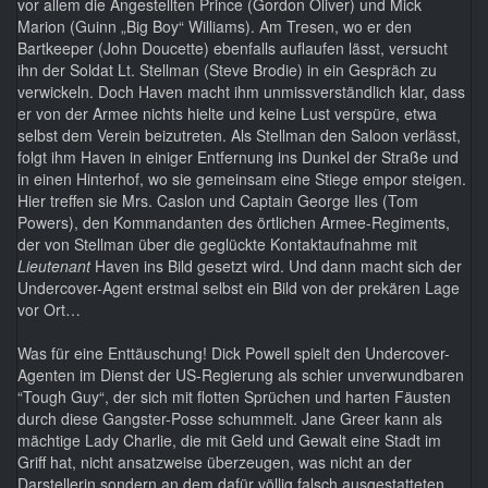
vor allem die Angestellten Prince (Gordon Oliver) und Mick
Marion (Guinn „Big Boy“ Williams). Am Tresen, wo er den
Bartkeeper (John Doucette) ebenfalls auflaufen lässt, versucht
ihn der Soldat Lt. Stellman (Steve Brodie) in ein Gespräch zu
verwickeln. Doch Haven macht ihm unmissverständlich klar, dass
er von der Armee nichts hielte und keine Lust verspüre, etwa
selbst dem Verein beizutreten. Als Stellman den Saloon verlässt,
folgt ihm Haven in einiger Entfernung ins Dunkel der Straße und
in einen Hinterhof, wo sie gemeinsam eine Stiege empor steigen.
Hier treffen sie Mrs. Caslon und Captain George Iles (Tom
Powers), den Kommandanten des örtlichen Armee-Regiments,
der von Stellman über die geglückte Kontaktaufnahme mit
Lieutenant
Haven ins Bild gesetzt wird. Und dann macht sich der
Undercover-Agent erstmal selbst ein Bild von der prekären Lage
vor Ort…
Was für eine Enttäuschung! Dick Powell spielt den Undercover-
Agenten im Dienst der US-Regierung als schier unverwundbaren
“Tough Guy“, der sich mit flotten Sprüchen und harten Fäusten
durch diese Gangster-Posse schummelt. Jane Greer kann als
mächtige Lady Charlie, die mit Geld und Gewalt eine Stadt im
Griff hat, nicht ansatzweise überzeugen, was nicht an der
Darstellerin sondern an dem dafür völlig falsch ausgestatteten