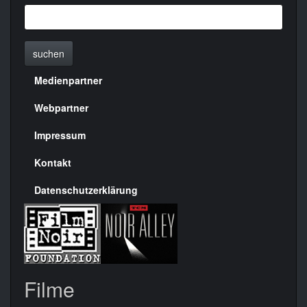
suchen
Medienpartner
Menülinks
rechte
Webpartner
Seite
Impressum
Kontakt
Datenschutzerklärung
Filme