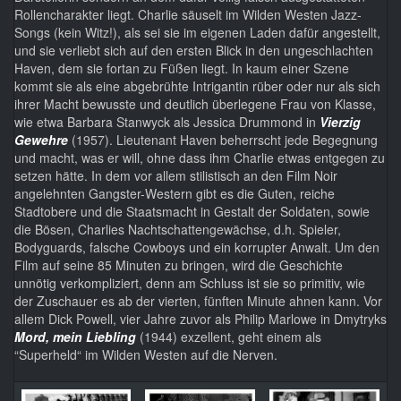
Rollencharakter liegt. Charlie säuselt im Wilden Westen Jazz-
Songs (kein Witz!), als sei sie im eigenen Laden dafür angestellt,
und sie verliebt sich auf den ersten Blick in den ungeschlachten
Haven, dem sie fortan zu Füßen liegt. In kaum einer Szene
kommt sie als eine abgebrühte Intrigantin rüber oder nur als sich
ihrer Macht bewusste und deutlich überlegene Frau von Klasse,
wie etwa Barbara Stanwyck als Jessica Drummond in
Vierzig
Gewehre
(1957). Lieutenant Haven beherrscht jede Begegnung
und macht, was er will, ohne dass ihm Charlie etwas entgegen zu
setzen hätte. In dem vor allem stilistisch an den Film Noir
angelehnten Gangster-Western gibt es die Guten, reiche
Stadtobere und die Staatsmacht in Gestalt der Soldaten, sowie
die Bösen, Charlies Nachtschattengewächse, d.h. Spieler,
Bodyguards, falsche Cowboys und ein korrupter Anwalt. Um den
Film auf seine 85 Minuten zu bringen, wird die Geschichte
unnötig verkompliziert, denn am Schluss ist sie so primitiv, wie
der Zuschauer es ab der vierten, fünften Minute ahnen kann. Vor
allem Dick Powell, vier Jahre zuvor als Philip Marlowe in Dmytryks
Mord, mein Liebling
(1944) exzellent, geht einem als
“Superheld“ im Wilden Westen auf die Nerven.