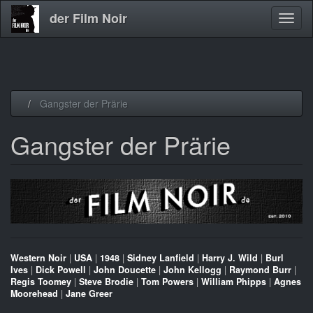
der Film Noir
Navig
aktivi
Direkt
Gangster der Prärie
zum
Inhalt
Gangster der Prärie
Western Noir
|
USA
|
1948
|
Sidney Lanfield
|
Harry J. Wild
|
Burl
Ives
|
Dick Powell
|
John Doucette
|
John Kellogg
|
Raymond Burr
|
Regis Toomey
|
Steve Brodie
|
Tom Powers
|
William Phipps
|
Agnes
Moorehead
|
Jane Greer