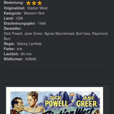
***
Bewertung
Originaltitel
Station West
Kategorie
Western Noir
Land
USA
Erscheinungsjahr
1948
Darsteller
Dick Powell, Jane Greer, Agnes Moorehead, Burl Ives, Raymond
Burr
Regie
Sidney Lanfield
Farbe
s/w
Laufzeit
80 min
Bildformat
Vollbild