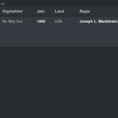
(4)
Orginaltitel
Jahr
Land
Regie
No Way Out
1950
USA
Joseph L. Mankiewic