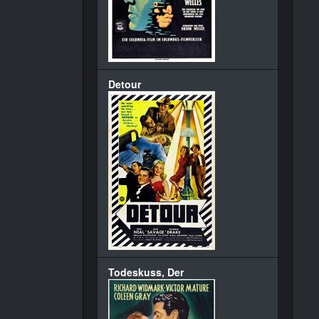
Detour
Todeskuss, Der