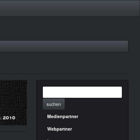
suchen
Medienpartner
Menülinks
rechte
Webpartner