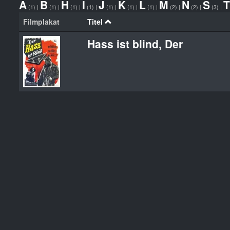
A
B
H
I
J
K
L
M
N
S
T
(1)
|
(1)
|
(1)
|
(1)
|
(1)
|
(1)
|
(1)
|
(2)
|
(2)
|
(3)
|
Filmplakat
Titel
Hass ist blind, Der