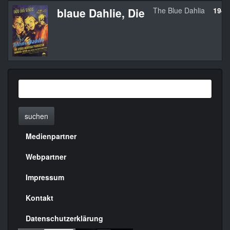
blaue Dahlie, Die
The Blue Dahlia
1946
suchen
Medienpartner
Menülinks
rechte
Webpartner
Seite
Impressum
Kontakt
Datenschutzerklärung