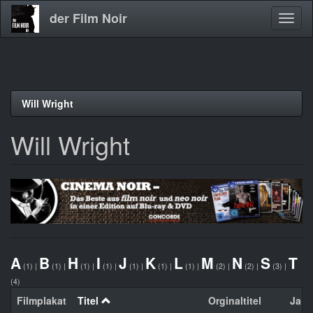
der Film Noir
Navig
aktivi
Direkt
Will Wright
zum
Inhalt
Will Wright
A
B
H
I
J
K
L
M
N
S
T
(1)
|
(1)
|
(1)
|
(1)
|
(1)
|
(1)
|
(1)
|
(2)
|
(2)
|
(3)
|
(4)
Filmplakat
Titel
Orginaltitel
Jahr