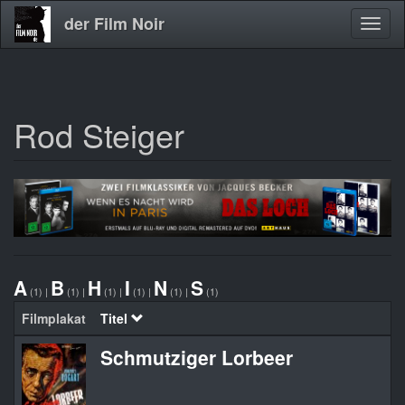
der Film Noir
Navig
aktivi
Rod Steiger
Direkt
zum
Inhalt
A
B
H
I
N
S
(1)
|
(1)
|
(1)
|
(1)
|
(1)
|
(1)
Filmplakat
Titel
Schmutziger Lorbeer