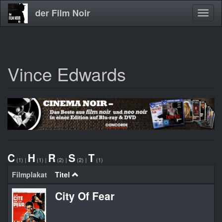
der Film Noir
Navig
aktivi
Vince Edwards
Direkt
zum
Inhalt
C
H
R
S
T
(1)
|
(1)
|
(2)
|
(2)
|
(1)
Filmplakat
Titel
City Of Fear