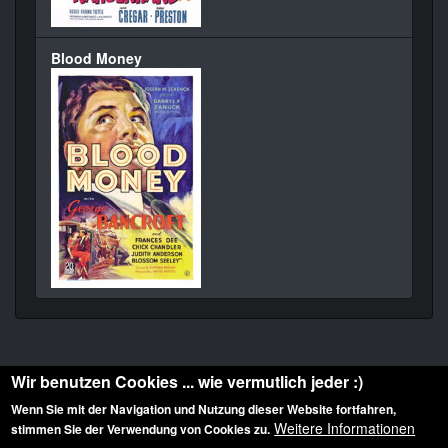
Blood Money
Wir benutzen Cookies ... wie vermutlich jeder :)
Wenn Sie mit der Navigation und Nutzung dieser Website fortfahren,
Weitere Informationen
stimmen Sie der Verwendung von Cookies zu.
Diese Website ist urheberrechtlich geschützt: © 2010-2026 der Film Noir de. Alle