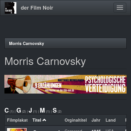
der Film Noir
Navig
aktivi
Direkt
Morris Carnovsky
zum
Inhalt
Morris Carnovsky
C
G
J
M
S
(1)
|
(2)
|
(1)
|
(1)
|
(2)
Filmplakat
Titel
Orginaltitel
Jahr
Land
Re