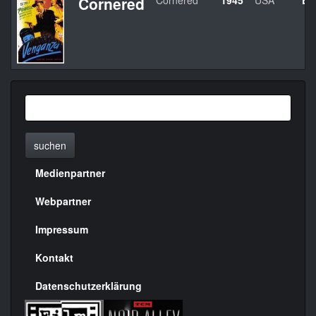
Cornered
Cornered
1945
USA
Ed
suchen
Medienpartner
Menülinks
rechte
Webpartner
Seite
Impressum
Kontakt
Datenschutzerklärung