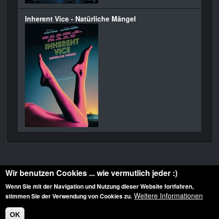
Inherent Vice - Natürliche Mängel
Wir benutzen Cookies ... wie vermutlich jeder :)
Wenn Sie mit der Navigation und Nutzung dieser Website fortfahren,
Weitere Informationen
stimmen Sie der Verwendung von Cookies zu.
Diese Website ist urheberrechtlich geschützt: © 2010-2026 der Film Noir de. Alle
Rechte vorbehalten.
OK