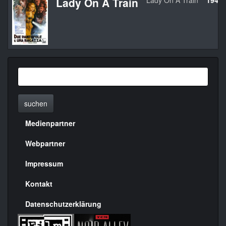
Lady On A Train
Lady On A Train
1945
suchen
Medienpartner
Menülinks
rechte
Webpartner
Seite
Impressum
Kontakt
Datenschutzerklärung