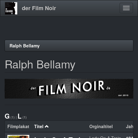
der Film Noir
Navig
aktivi
Direkt
Ralph Bellamy
zum
Inhalt
Ralph Bellamy
G
L
(1)
|
(1)
Filmplakat
Titel
Orginaltitel
Jahr