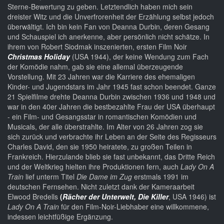
Sterne-Bewertung zu geben. Letztendlich haben mich sein
dreister Witz und die Unverfrorenheit der Erzählung selbst jedoch
überwältigt. Ich bin kein Fan von Deanna Durbin, deren Gesang
und Schauspiel ich anerkenne, aber persönlich nicht schätze. In
ihrem von Robert Siodmak inszenierten, ersten Film Noir
Christmas Holiday
(USA 1944), der keine Wendung zum Fach
der Komödie nahm, gab sie eine allemal überzeugende
Vorstellung. Mit 23 Jahren war die Karriere des ehemaligen
Kinder- und Jugendstars im Jahr 1945 fast schon beendet. Ganze
21 Spielfilme drehte Deanna Durbin zwischen 1936 und 1948 und
war in den 40er Jahren die bestbezahlte Frau der USA überhaupt
- ein Film- und Gesangsstar in romantischen Komödien und
Musicals, der alle überstrahlte. Im Alter von 26 Jahren zog sie
sich zurück und verbrachte ihr Leben an der Seite des Regisseurs
Charles David, den sie 1950 heiratete, zu großen Teilen in
Frankreich. Hierzulande blieb sie fast unbekannt, das Dritte Reich
und der Weltkrieg hielten ihre Produktionen fern, auch
Lady On A
Train
lief unterm Titel
Die Dame im Zug
erstmals 1991 im
deutschen Fernsehen. Nicht zuletzt dank der Kameraarbeit
Elwood Bredells
(
Rächer der Unterwelt, Die Killer
, USA 1946) ist
Lady On A Train
für den Film-Noir-Liebhaber eine willkommene,
indessen leichtfüßige Ergänzung.