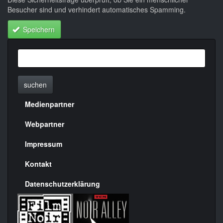
Besucher sind und verhindert automatisches Spamming.
Speichern
suchen
Medienpartner
Menülinks
rechte
Webpartner
Seite
Impressum
Kontakt
Datenschutzerklärung