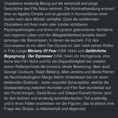
Charaktere eindeutig Bezug auf die seinerzeit erst junge
Geschichte des Film Noirs nehmen. Die Kriminalhandlung erinnert
eher an Agatha Christie und ist gänzlich in Konventionen einer
Suche nach dem Mörder verhaftet. Doch die schillernden
Charaktere mit ihren mehr oder minder sichtbaren
Psychopathologien und ihrem oft zynisch gebrochenen Verhältnis
zum eigenen Leben und der Alltagswirklichkeit jenseits davon
sprengen die Stereotypen, in denen sie wurzeln. Für den
Connaisseur ist vor allem Dan Duryea im Jahr nach seinen Rollen
in Fritz Langs
Ministry Of Fear
(USA 1944) und
Gefährliche
Begegnung / Der Erpresser
(USA 1944) ein Hochgenuss, eine
Ikone des Film Noirs und für die Doppelbödigkeit der meisten
seiner Rollenportraits die immerzu ideale Besetzung. Aber auch
George Coulouris, Ralph Bellamy, Allen Jenkins und Maria Palmer
als Nachtclubsängerin Margo Martin hinterlassen bei mir einen
bleibenden Eindruck - lauter exquisite Schauspieler, welche die
Gratwanderung zwischen Komödie und Film Noir wunderbar auf
den Punkt bringen. David Bruce und Edward Everett Horton sind
für den leichten und eindeutig komödiantischen Teil zuständig,
und in ihren Fällen erscheinen mir die Figuren, das ist jedoch eine
Frage des Skripts, zu klischeehaft und abgenutzt.