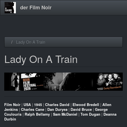
der Film Noir
Direkt
Lady On A Train
zum
Inhalt
Lady On A Train
Film Noir
|
USA
|
1945
|
Charles David
|
Elwood Bredell
|
Allen
Jenkins
|
Charles Cane
|
Dan Duryea
|
David Bruce
|
George
Coulouris
|
Ralph Bellamy
|
Sam McDaniel
|
Tom Dugan
|
Deanna
Durbin