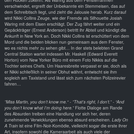
den Rücken zukehrt. Als Waring aus dem Fensterrahmen
verschwindet, ergreift der Unbekannte ein Stemmeisen, das auf
dem Schreibtisch liegt, und zieht die Jalousie herab. Kurz darauf
wird Nikki Collins Zeuge, wie der Fremde als Silhouette Josiah
Waring mit dem Eisen erschlägt. Der Zug fährt weiter und ein
Gepäckträger (Ernest Anderson) betritt ihr Abteil und kündigt die
Ankunft in New York an. Doch Nikki Collins ist erschüttert von dem
Mord und die beiden blicken nun gemeinsam aus dem Fenster,
wo es nichts mehr zu sehen gibt… In der stets belebten Grand
Central Station wartet indessen Mr. Haskell (Edward Everett
Horton) vom New Yorker Büro mit einem Foto Nikkis auf die
Tochter seines Chefs. Um Haaresbreite verpasst er sie, doch als
er Nikki schließlich in seiner Obhut wähnt, entwischt sie ihm
sogleich am Taxistand und lässt sich zum nächsten Polizeirevier
fahren…
”Miss Martin, you don’t know me.“ - ”That’s right, I don’t.” - “And
you don’t know what I’m doing here.”
Flotte Dialoge am Rande
des Absurden treiben eine Handlung vor sich her, deren
zunehmende Verwicklungen ebenso absurd erscheinen.
Lady On
A Train
ist eine Film-Noir-Komödie, vielleicht sogar die erste ihrer
Art, insofern sowohl die Kameraarbeit als auch viele der