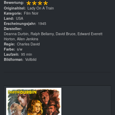
****
Bewertung
Originaltitel
Lady On A Train
Kategorie
Film Noir
Land
USA
Erscheinungsjahr
1945
Darsteller
Deanna Durbin, Ralph Bellamy, David Bruce, Edward Everett
Horton, Allen Jenkins
Regie
Charles David
Farbe
s/w
Laufzeit
95 min
Bildformat
Vollbild