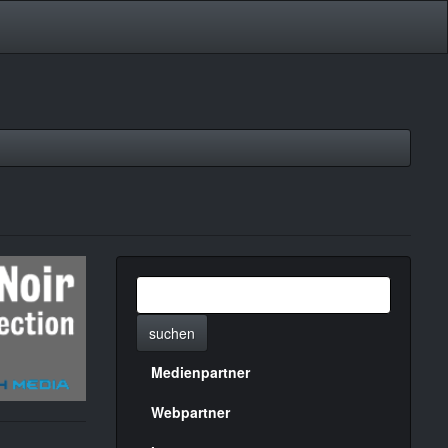
suchen
Medienpartner
Menülinks
rechte
Webpartner