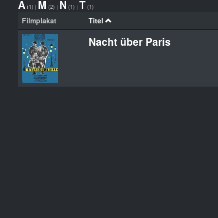
A
M
N
T
(1)
|
(2)
|
(1)
|
(1)
Filmplakat
Titel
Nacht über Paris