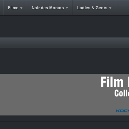
Filme
Noir des Monats
Ladies & Gents