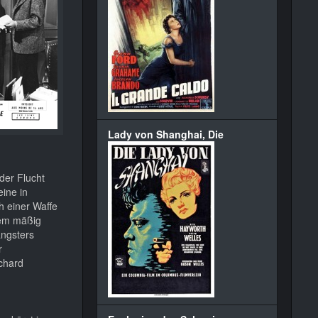
Lady von Shanghai, Die
 der Flucht
eine in
h einer Waffe
dem mäßig
angsters
r
ochard