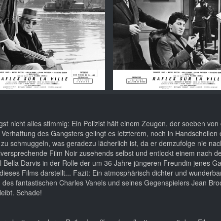
gst nicht alles stimmig: Ein Polizist hält einem Zeugen, der soeben von
er Verhaftung des Gangsters gelingt es letzterem, noch in Handschellen 
zu schmuggeln, was geradezu lächerlich ist, da er demzufolge nie nac
ielversprechende Film Noir zusehends selbst und entlockt einem nach 
Bella Darvis in der Rolle der um 36 Jahre jüngeren Freundin jenes G
ieses Films darstellt... Fazit: Ein atmosphärisch dichter und wunderba
gen des fantastischen Charles Vanels und seines Gegenspielers Jean Br
leibt. Schade!