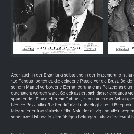
Aber auch in der Erzählung selbst und in der Inszenierung ist län
“Le Fondus“ berichtet, die geladene Pistole vor die Brust. Bei d
seinem Mantel verborgene Eierhandgranate ins Polizeipräsidium 
durchsucht worden wäre. So deklassiert sich dieser eingangs v
spannenden Finale eher ein Gähnen, zumal auch das Schauspiel 
Léonce Pozzi alias "Le Fondu" nicht unbedingt einen Höhepunkt d
fotografierter französischer Film Noir, der einzig und allein we
sehenswert ist und in allen übrigen Belangen nahezu irrelevant b