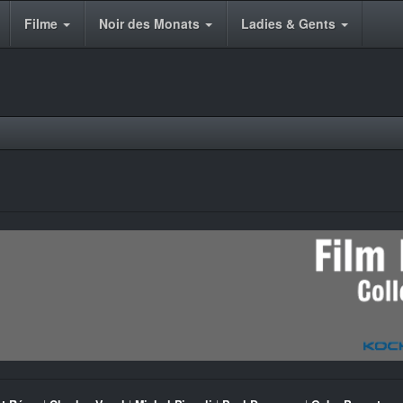
Filme
Noir des Monats
Ladies & Gents