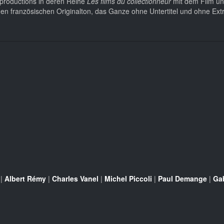
t productions in deren Reihe
Les films du collectionneur
mit dem Film un
u den französischen Originalton, das Ganze ohne Untertitel und ohne Ext
|
Albert Rémy
|
Charles Vanel
|
Michel Piccoli
|
Paul Demange
|
Ga