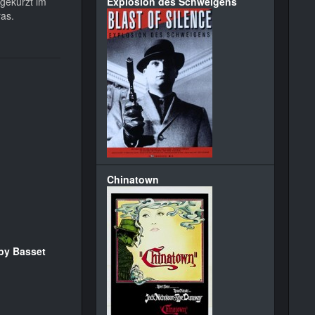
gekürzt im
Explosion des Schweigens
ras.
Chinatown
by Basset