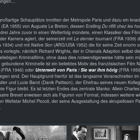
tzungen…
roßartige Schauplätze inmitten der Metropole Paris und dazu ein knack
(EA 1955) von Auguste Le Breton, dessen Erstling
Du rififi chez les 
drei Jahre zuvor in einen Welterfolg mündete, einen Klassiker des Film
der Kamera agiert, der seinerzeit mit
Le dernier tournant
(FRA 1939) di
 1934) und mit
Native Son
(ARG/USA 1952) die für seine Zeit enorm c
vorlegte, nämlich Richard Wrights, der in Chenals Adaption selbst die
beliebigen Kriminalfilms, ohne dass dies notwendigerweise hätte sein 
h gebundene Kriminelle ist ein beliebtes Motiv des französischen Film N
(FRA 1946) oder
Unterwelt von Paris / Sie war ihm hörig
(FRA 1950)
egen sind. Der Hauptgrund hierfür ist das langsame Voranschreiten im Mi
r und Lucie Barot (Danik Pattison), der Ehefrau seines neuen Kolleg
te Figur bleibt. Es ist letzten Endes das zentrale Manko: Allein Charles
ire Brevet erweisen sich als Figuren von Format, indessen weitere wi
en Weltstar Michel Piccoli, der seine Ausgestaltung des skrupellosen Pa
.