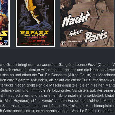
arie Grant) bringt dem verwundeten Gangster Léonce Pozzi (Charles V
ühle sich schwach, lässt er wissen, dann trinkt er und die Krankenschwe
t sich an und öffnet die Tür. Ein Gendarm (Alfred Goulin) mit Maschinen
ben eine Zigarette anzünden, als er auf die offene Tür aufmerksam wir
errücks nieder, greift sich die Maschinenpistole, die er in seinen Mante
uch aufmerksam und nimmt die Verfolgung des Gangsters auf, der seiners
m zu schaffen, und als er einen Schornstein hinunterklettert, bleibt 
r (Alain Reynaud) ist "Le Fondu" auf den Fersen und sieht den Mann
am Schornstein hinab, indessen Léonce Pozzi sich die Maschinenpistole 
Getroffenen eintrifft, ist es bereits zu spät. Von "Le Fondu" ist längst