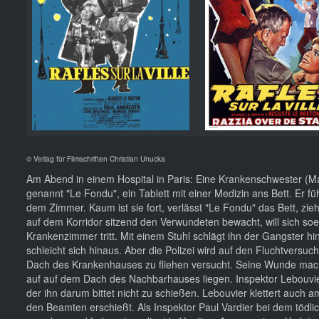
© Verlag für Filmschriften Christian Unucka
Am Abend in einem Hospital in Paris: Eine Krankenschwester (M
genannt "Le Fondu", ein Tablett mit einer Medizin ans Bett. Er f
dem Zimmer. Kaum ist sie fort, verlässt "Le Fondu" das Bett, zieh
auf dem Korridor sitzend den Verwundeten bewacht, will sich soe
Krankenzimmer tritt. Mit einem Stuhl schlägt ihn der Gangster hint
schleicht sich hinaus. Aber die Polizei wird auf den Fluchtvers
Dach des Krankenhauses zu fliehen versucht. Seine Wunde macht ih
auf auf dem Dach des Nachbarhauses liegen. Inspektor Lebouvie
der ihn darum bittet nicht zu schießen. Lebouvier klettert auch 
den Beamten erschießt. Als Inspektor Paul Vardier bei dem tödlich 