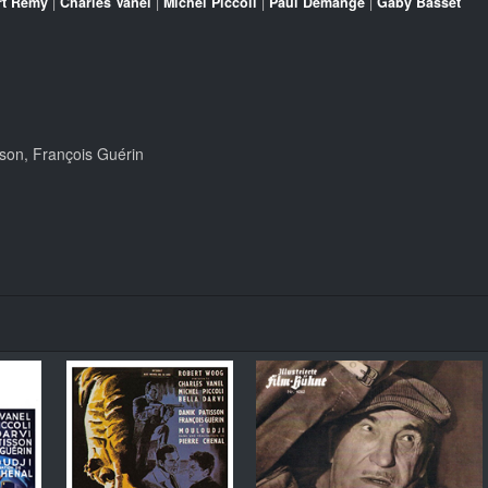
rt Rémy
|
Charles Vanel
|
Michel Piccoli
|
Paul Demange
|
Gaby Basset
tison, François Guérin