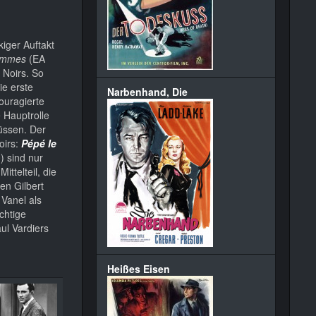
iger Auftakt
hommes
(EA
 Noirs. So
e erste
Narbenhand, Die
ouragierte
 Hauptrolle
müssen. Der
oirs:
Pépé le
 sind nur
ttelteil, die
en Gilbert
 Vanel als
chtige
ul Vardiers
Heißes Eisen