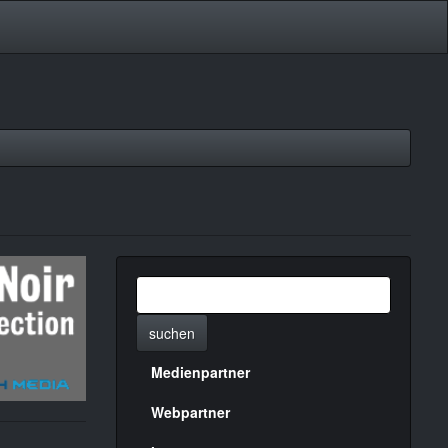
suchen
Medienpartner
Menülinks
rechte
Webpartner