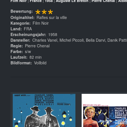
Film Noir
|
France
|
1958
|
Auguste Le Breton
|
Pierre Chenal
|
Albe
***
Bewertung
Originaltitel
Rafles sur la ville
Kategorie
Film Noir
Land
FRA
Erscheinungsjahr
1958
Darsteller
Charles Vanel, Michel Piccoli, Bella Darvi, Danik Pat
Regie
Pierre Chenal
Farbe
s/w
Laufzeit
82 min
Bildformat
Vollbild