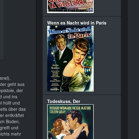
Wenn es Nacht wird in Paris
anel),
ster geht aus
pistole, der
d und ins
Todeskuss, Der
l hüllt und
eits über das
er entkräftet
 am Boden,
greift und
 nichts mehr