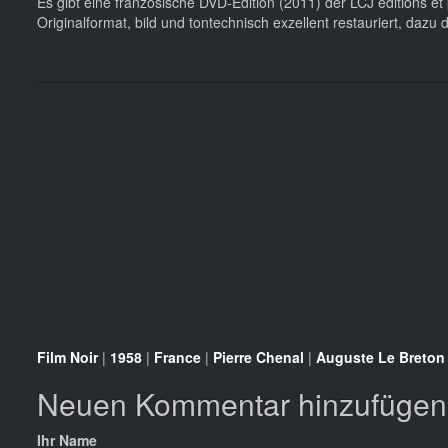
Es gibt eine französische DVD-Edition (2011) der LCJ éditions e
Originalformat, bild und tontechnisch exzellent restauriert, daz
Film Noir
|
1958
|
France
|
Pierre Chenal
|
Auguste Le Breton
Neuen Kommentar hinzufügen
Ihr Name