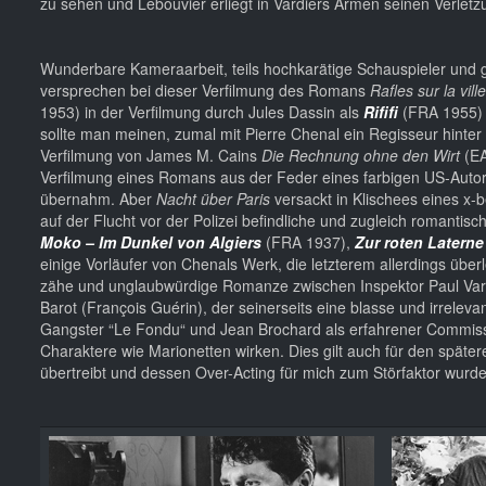
zu sehen und Lebouvier erliegt in Vardiers Armen seinen Verle
Wunderbare Kameraarbeit, teils hochkarätige Schauspieler und g
versprechen bei dieser Verfilmung des Romans
Rafles sur la ville
1953) in der Verfilmung durch Jules Dassin als
Rififi
(FRA 1955) 
sollte man meinen, zumal mit Pierre Chenal ein Regisseur hinter 
Verfilmung von James M. Cains
Die Rechnung ohne den Wirt
(EA
Verfilmung eines Romans aus der Feder eines farbigen US-Autors 
übernahm. Aber
Nacht über Paris
versackt in Klischees eines x-
auf der Flucht vor der Polizei befindliche und zugleich romantisc
Moko – Im Dunkel von Algiers
(FRA 1937),
Zur roten Laterne
einige Vorläufer von Chenals Werk, die letzterem allerdings überl
zähe und unglaubwürdige Romanze zwischen Inspektor Paul Vardie
Barot (François Guérin), der seinerseits eine blasse und irrelevan
Gangster “Le Fondu“ und Jean Brochard als erfahrener Commissa
Charaktere wie Marionetten wirken. Dies gilt auch für den später
übertreibt und dessen Over-Acting für mich zum Störfaktor wurde