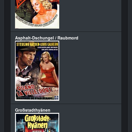
Asphalt-Dschungel / Raubmord
Großstadthyänen