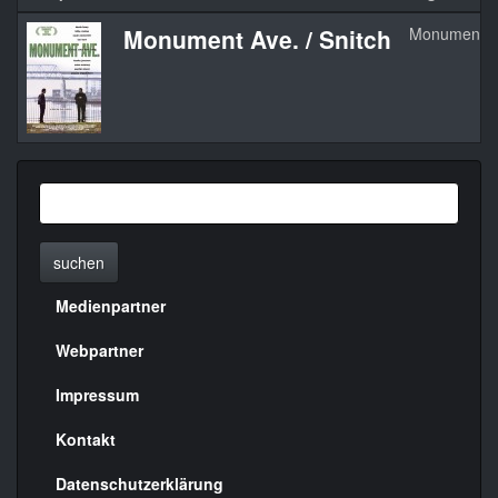
Monument Ave. / Snitch
Monument Av
suchen
Medienpartner
Menülinks
rechte
Webpartner
Seite
Impressum
Kontakt
Datenschutzerklärung