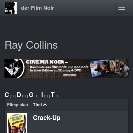
der Film Noir
Navig
aktivi
Ray Collins
Direkt
zum
Inhalt
C
D
G
I
T
(1)
|
(1)
|
(1)
|
(1)
|
(1)
Filmplakat
Titel
Crack-Up