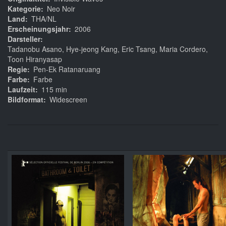
Kategorie
Neo Noir
Land
THA/NL
Erscheinungsjahr
2006
Darsteller
Tadanobu Asano, Hye-jeong Kang, Eric Tsang, Maria Cordero,
Toon Hiranyasap
Regie
Pen-Ek Ratanaruang
Farbe
Farbe
Laufzeit
115 min
Bildformat
Widescreen