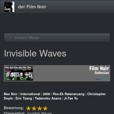
der Film Noir
Direkt
Invisible Waves
zum
Inhalt
Invisible Waves
Neo Noir
|
International
|
2006
|
Pen-Ek Ratanaruang
|
Christopher
Doyle
|
Eric Tsang
|
Tadanobu Asano
|
Ji-Tae Yu
****
Bewertung
Originaltitel
Invisible Waves