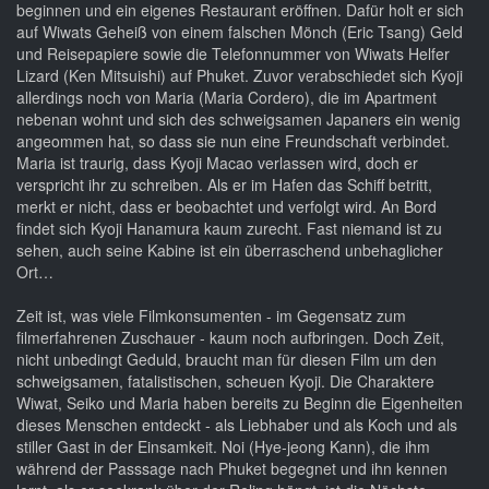
beginnen und ein eigenes Restaurant eröffnen. Dafür holt er sich
auf Wiwats Geheiß von einem falschen Mönch (Eric Tsang) Geld
und Reisepapiere sowie die Telefonnummer von Wiwats Helfer
Lizard (Ken Mitsuishi) auf Phuket. Zuvor verabschiedet sich Kyoji
allerdings noch von Maria (Maria Cordero), die im Apartment
nebenan wohnt und sich des schweigsamen Japaners ein wenig
angeommen hat, so dass sie nun eine Freundschaft verbindet.
Maria ist traurig, dass Kyoji Macao verlassen wird, doch er
verspricht ihr zu schreiben. Als er im Hafen das Schiff betritt,
merkt er nicht, dass er beobachtet und verfolgt wird. An Bord
findet sich Kyoji Hanamura kaum zurecht. Fast niemand ist zu
sehen, auch seine Kabine ist ein überraschend unbehaglicher
Ort…
Zeit ist, was viele Filmkonsumenten - im Gegensatz zum
filmerfahrenen Zuschauer - kaum noch aufbringen. Doch Zeit,
nicht unbedingt Geduld, braucht man für diesen Film um den
schweigsamen, fatalistischen, scheuen Kyoji. Die Charaktere
Wiwat, Seiko und Maria haben bereits zu Beginn die Eigenheiten
dieses Menschen entdeckt - als Liebhaber und als Koch und als
stiller Gast in der Einsamkeit. Noi (Hye-jeong Kann), die ihm
während der Passsage nach Phuket begegnet und ihn kennen