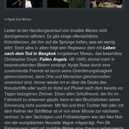
© Rapid Eye Movies
Leider ist der Handlungsverlauf von
Invsible Waves
nicht
durchgehend raffiniert. Es gibt einige offensichtliche
Koinzidenzen, die ihm auf die Sprünge helfen, was ein wenig
stört. Doch alles in allem folgt sein Regisseur dem mit
Leben
nach dem Tod in Bangkok
vorgebenen Niveau, das besonders
Christopher Doyle (
Fallen Angels
, HK 1995) einmal mehr in
beeindruckenden Bildern einfängt. Kyojis Reise durch eine
zunehmende Fremde ist durch seine Orientierungslosigkeit
gekennzeichnet, darin Orte und Menschen gleichermaßen
unvertraut sind. Immer wieder irrt er über die Decks des
Kreuzschiffs oder sucht im Hotel auf Phuket nach dem bereits vor
Tagen bezogenen Zimmer. Einen alten Schulfreund, der ihn im
Fahrstuhl zu erkennen glaubt, kann er den Bruchstücken seiner
Erinnerung nicht zuordnen. Mit Noi und ihrer Tochter Nid oder mit
dem Kellner der Schiffsbar ist er von einer Minute zur nächsten
vertraut. In den Sechzigern und Frühsiebzigern war der Neo Noir
von der europäischen Nouvelle Vague mitgeprägt. Pen-Ek
Ratanaruang zeigt mit
Invisible Wabes
eine überaus sehenswerte