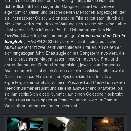
lernt, als er seekrank über der Reling hängt, ist die Nächste.
Schließlich fühlt sich sogar der Gangster Lizard von diesem
eigentümlich stillen und bescheidenen Menschen angezogen, der
als „heimatloser Geist“, wie er spät im Film selbst sagt, durch die
Menschenwelt streift, dessen Wirkung sich solche Menschen aber
nicht verschließen können. Pen-Ek Ratanaruangs Neo Noir
Invisible Waves
folgt seinem Vorgänger
Leben nach dem Tod in
Bangkok
(THA/JPN 2003) in vieler Hinsicht – ein japanischer
Auswanderer trifft zwei sehr verschiedene Frauen, zu denen er
sich hingezogen fühlt. Er ist zugleich mit Gangstern involviert, die
ihn nicht aus ihren Klauen lassen, insofern auch die Frau und
deren Bedeutung für den Protagonisten, jeweils von Tadanobu
Asano dargestellt, sich tatsächlich als eine schicksalhafte erweist.
Nur ein einziges Mal sieht man Kyoji dezidiert die Initiative
ergreifen, als er nämlich Noi beim Abschied auf Phuket um deren
Telefonnummer ersucht und sie erst ausweichend antwortet, bis
sie ihm schließlich diese Nummer auf einen Geldschein schreibt.
Genau das ist, was später auf eine bemerkenswert raffinierte
Weise über Leben und Tod entscheidet.