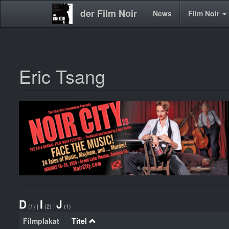
der Film Noir
Main
News
Film Noir
navigation
Eric Tsang
Direkt
zum
Inhalt
D
I
J
(1)
|
(2)
|
(1)
Filmplakat
Titel