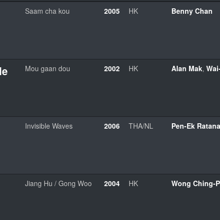
Saam cha kou
2005
HK
Benny Chan
le
Mou gaan dou
2002
HK
Alan Mak
,
Wai
Invisible Waves
2006
THA/NL
Pen-Ek Ratan
Jiang Hu / Gong Woo
2004
HK
Wong Ching-